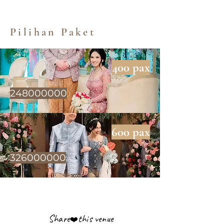
Pilihan Paket
400 pax
248000000
600 pax
326000000
Share
this venue
❤️