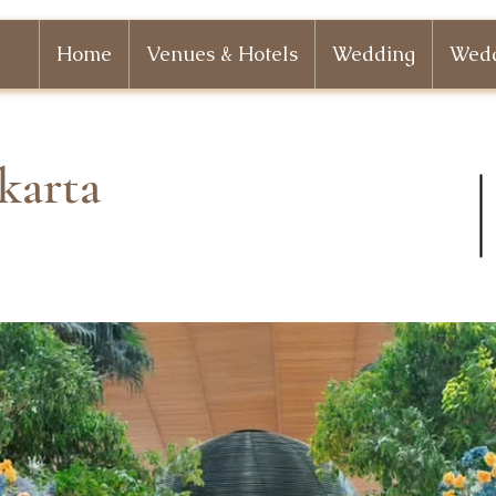
Home
Venues & Hotels
Wedding
Wedd
karta