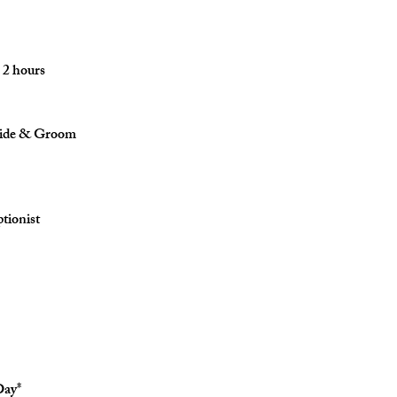
 2 hours
ride & Groom
tionist
Day*