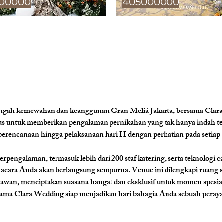
00000
405000000
engah kemewahan dan keanggunan 
Gran Meliá Jakarta
, bersama Clar
us untuk memberikan pengalaman pernikahan yang tak hanya indah teta
erencanaan hingga pelaksanaan hari H dengan perhatian pada setiap d
pengalaman, termasuk lebih dari 200 staf katering, serta teknologi ca
 acara Anda akan berlangsung sempurna. Venue ini dilengkapi ruang 
an, menciptakan suasana hangat dan eksklusif untuk momen spesial
ma Clara Wedding siap menjadikan hari bahagia Anda sebuah perayaa