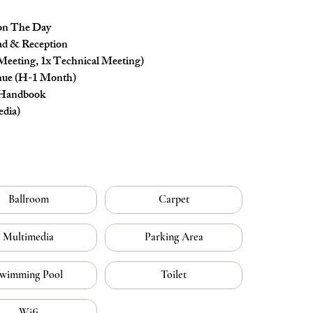
 on The Day
ad & Reception
Meeting, 1x Technical Meeting)
nue (H-1 Month)
 Handbook
edia)
Ballroom
Carpet
Multimedia
Parking Area
wimming Pool
Toilet
Wifi