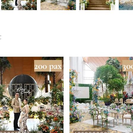
t
200 pax
30