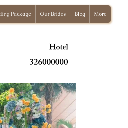
ing Package
Our Brides
Blog
More
Hotel
326000000